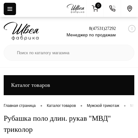
0
Вход
Регистрация
8(47531)27292
0
Менеджер по продажам
Каталог товаров
•
•
•
Главная страница
Каталог товаров
Мужской трикотаж
Муж
Рубашка поло длин. рукав "МВД"
триколор