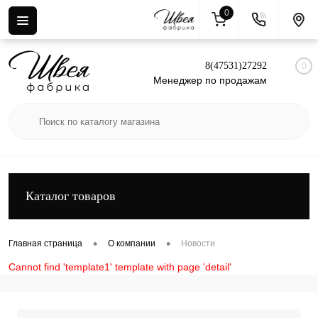
0
Вход
Регистрация
8(47531)27292
0
Менеджер по продажам
Каталог товаров
•
•
Главная страница
О компании
Новости
Cannot find 'template1' template with page 'detail'