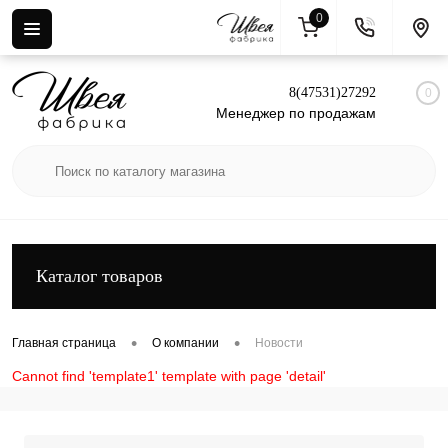
0
Вход
Регистрация
8(47531)27292
0
Менеджер по продажам
Каталог товаров
•
•
Главная страница
О компании
Новости
Cannot find 'template1' template with page 'detail'