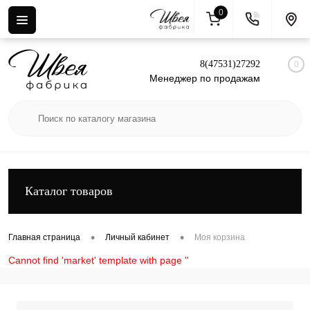
0
Вход
Регистрация
8(47531)27292
0
Менеджер по продажам
Каталог товаров
•
•
Главная страница
Личный кабинет
Моя корзина
Cannot find 'market' template with page ''