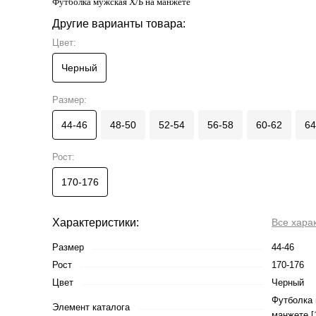
Футболка мужская Х/Б на манжете
Другие варианты товара:
Цвет:
Черный
Размер:
44-46
48-50
52-54
56-58
60-62
64
Рост:
170-176
Характеристики:
Все хара
Размер
44-46
Рост
170-176
Цвет
Черный
Футболка 
Элемент каталога
манжете [