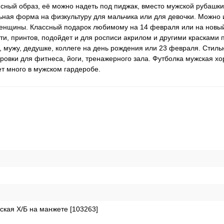
ный образ, её можно надеть под пиджак, вместо мужской рубашки
ьная форма на физкультуру для мальчика или для девочки. Можно 
женщины. Классный подарок любимому на 14 февраля или на новы
, принтов, подойдет и для росписи акрилом и другими красками п
у, мужу, дедушке, коллеге на день рождения или 23 февраля. Стил
ровки для фитнеса, йоги, тренажерного зала. Футболка мужская х
ает много в мужском гардеробе.
ская Х/Б на манжете [103263]