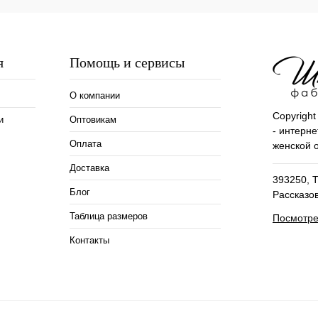
ежевый
Бирюза
Экрю
я
Помощь и сервисы
2-54
О компании
Copyrigh
и
Оптовикам
- интерне
Оплата
женской 
Доставка
393250, Т
Блог
Рассказо
Таблица размеров
Посмотре
Контакты