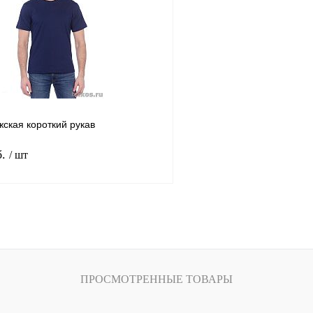
лик
Сравнение
Купить в 1 клик
В
В избранное
наличии
н
Цвет
иреневый
Черный
Василек
Индиго
Антраци
Черный
Темно-синий
Ол
ская короткий рукав
Бордовый
Темный-Меланж
б.
/ шт
Размер
40-42
44-46
48-50
В корзину
Рост
лик
Сравнение
158-164
В
ПРОСМОТРЕННЫЕ ТОВАРЫ
наличии