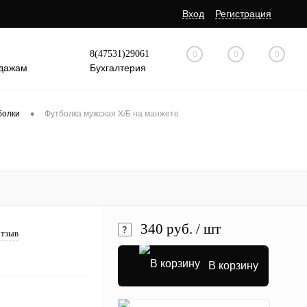
Вход
Регистрация
8(47531)29061
0
0
0
дажам
Бухгалтерия
•
болки
Футболка мужская Х/Б на манжете
340 руб.
/ шт
отзыв
В корзину