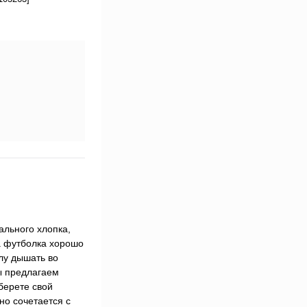
ального хлопка,
а футболка хорошо
лу дышать во
мы предлагаем
берете свой
но сочетается с