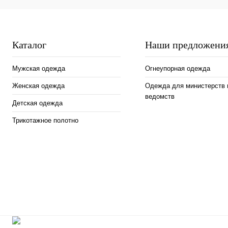
Темно-синий
Синий
Б
Размер
Размер
Каталог
Наши предложени
44-46
44-46
5
Мужская одежда
Огнеупорная одежда
Рост
Женская одежда
Одежда для министерств 
170-176
ведомств
Детская одежда
Трикотажное полотно