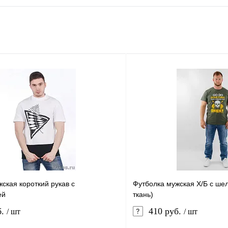
ская короткий рукав с
Футболка мужская Х/Б с ше
ей
ткань)
б.
410 руб.
/ шт
/ шт