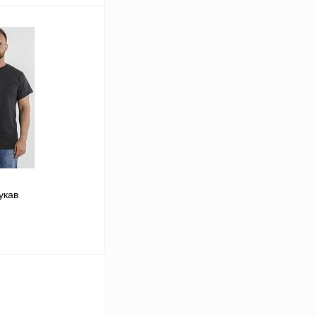
В корзину
Сравнение
В
аличии
укав
56-58
В корзину