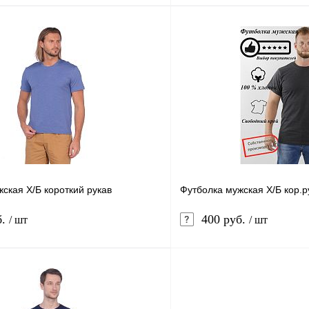
В корзину
лик
Сравнение
Купить в 1 клик
В
В избранное
наличии
н
Цвет
ый
Черный
Олива (светлый)
Размер
ская Х/Б короткий рукав
Футболка мужская Х/Б кор.р
6-58
60-62
44-46
48-50
52-54
б.
400 руб.
/ шт
/ шт
Рост
2-188
170-176
В корзину