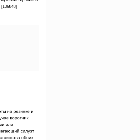
 [106848]
ты на резинке и
лучае воротник
ми или
легающий силуэт
стоинства обоих