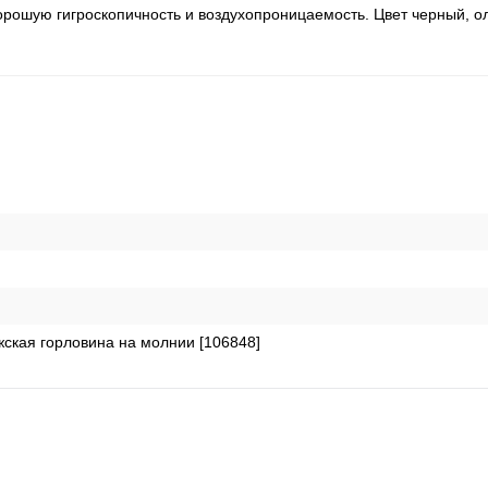
орошую гигроскопичность и воздухопроницаемость. Цвет черный, о
жская горловина на молнии [106848]