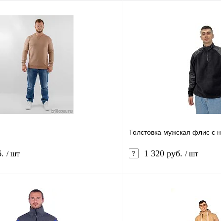
Толстовка мужская флис с 
б.
1 320 руб.
/ шт
/ шт
В корзину
лик
Сравнение
Купить в 1 клик