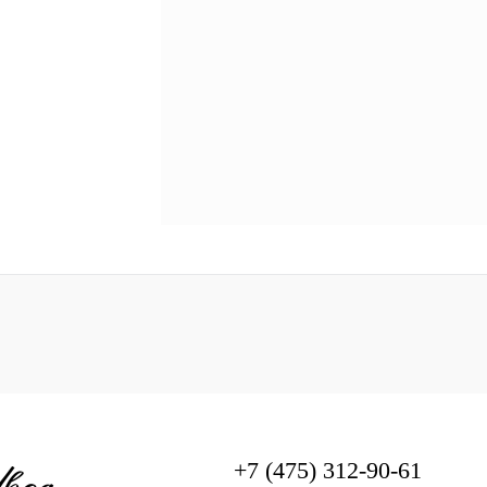
анж
Темно-синий
евый
Кирпичный
Олива, черный
56-58
+7 (475) 312-90-61