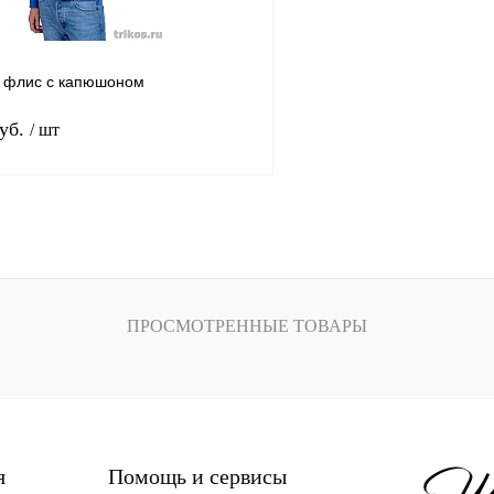
рацит
Индиго
Сиреневый
Мел
Коричневый
Белый
Беж
 флис с капюшоном
Графит
Синий, антрацит
руб.
/ шт
Хаки
Серый
Размер
В корзину
44-46
48-50
52-54
лик
Сравнение
Рост
В
ПРОСМОТРЕННЫЕ ТОВАРЫ
наличии
170-176
ерный
я
Помощь и сервисы