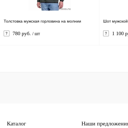
Василек
Черный
Красный
Василек, ант
Размер
Размер
Толстовка мужская горловина на молнии
Шот мужской
44-46
44-46
780 руб.
1 100 
/ шт
Рост
Рост
170-176
170-176
В корзину
Купить в 1 клик
Сравнение
Купить в 1 к
В избранное
В
В избранное
наличии
Цвет
Цвет
Олива
Василек
Ч
Размер
Размер
Каталог
Наши предложени