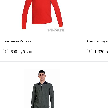
В избранное
В
В избранное
наличии
Цвет
Цвет
Грязно-сиреневый
Ярко-сиреневый
Грязно-сире
Лаванда (сиреневый)
Белый
Бежевый
Лаванда (сир
Толстовка 2-х нит
Свитшот муж
Экрю
Серый
Экрю
С
600 руб.
1 320 
/ шт
Размер
Размер
44-46
48-50
52-54
56-58
60-62
44-46
В корзину
Рост
Рост
Купить в 1 клик
Сравнение
Купить в 1 к
170-176
170-176
В избранное
В
В избранное
наличии
Цвет
Цвет