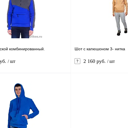
В
В избранное
наличии
н
Цвет
невый
Ярко-сиреневый
Черный
еневый)
Белый
Бежевый
Размер
ской комбинированный.
Шот с капюшоном 3- нитка
48-50
52-54
56-58
ерый
руб.
2 160 руб.
/ шт
/ шт
Рост
170-176
В корзину
лик
Сравнение
Купить в 1 клик
В
В избранное
наличии
н
Цвет