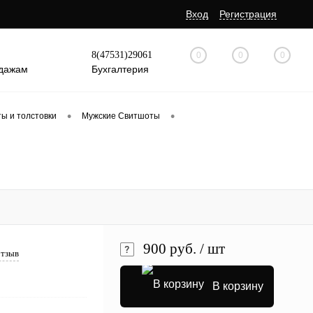
Вход
Регистрация
8(47531)29061
0
0
0
дажам
Бухгалтерия
•
•
ы и толстовки
Мужские Свитшоты
900 руб.
/ шт
отзыв
В корзину