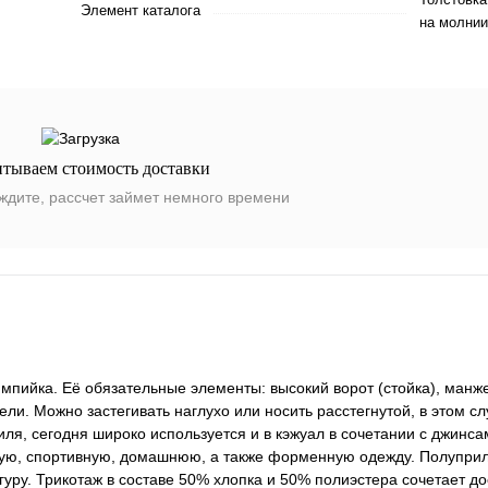
Элемент каталога
на молнии
итываем стоимость доставки
ждите, рассчет займет немного времени
мпийка. Её обязательные элементы: высокий ворот (стойка), манже
ели. Можно застегивать наглухо или носить расстегнутой, в этом с
ля, сегодня широко используется и в кэжуал в сочетании с джинса
вную, спортивную, домашнюю, а также форменную одежду. Полупри
уру. Трикотаж в составе 50% хлопка и 50% полиэстера сочетает до