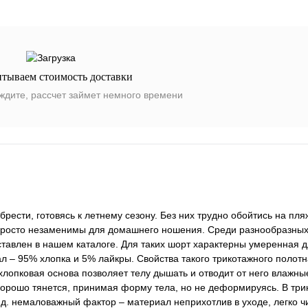
итываем стоимость доставки
ждите, рассчет займет немного времени
сти, готовясь к летнему сезону. Без них трудно обойтись на пляж
и просто незаменимы для домашнего ношения. Среди разнообразны
тавлен в нашем каталоге. Для таких шорт характерны умеренная д
л – 95% хлопка и 5% лайкры. Свойства такого трикотажного полотн
лопковая основа позволяет телу дышать и отводит от него влажны
 хорошо тянется, принимая форму тела, но не деформируясь. В тр
. д. немаловажный фактор – материал неприхотлив в уходе, легко ч