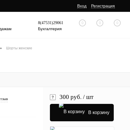
Вход
Регистрация
8(47531)29061
0
0
0
дажам
Бухгалтерия
•
Шорты женские
300 руб.
/ шт
отзыв
В корзину