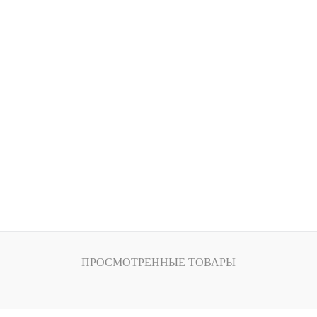
В
В избранное
наличии
н
Цвет
ерный
Голубой
Бордовый
Бордовый
Красный
й
Размер
44-46
8-50
52-54
56-58
Рост
170-176
ПРОСМОТРЕННЫЕ ТОВАРЫ