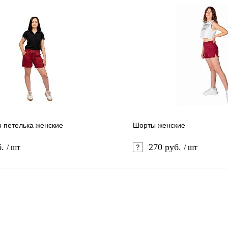
 петелька женские
Шорты женские
б.
270 руб.
/ шт
/ шт
В корзину
лик
Сравнение
Купить в 1 клик