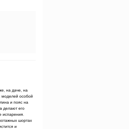
е, на даче, на
х моделей особой
лина и пояс на
а делают его
е испарения.
икотажных шортах
истится и