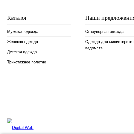
Василек
Темно-синий
Белый
Бежевый
Размер
Каталог
Наши предложени
48-50
52-54
56-58
Мужская одежда
Огнеупорная одежда
Рост
Женская одежда
Одежда для министерств 
170-176
ведомств
Детская одежда
Трикотажное полотно