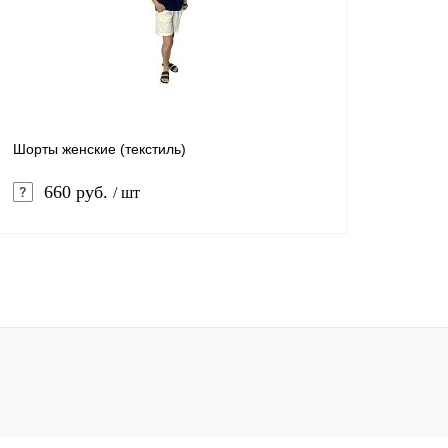
В избранное
В
В избранное
наличии
Цвет
Цвет
Меланж
Черный
Темно-синий
Салатовый
Меланж
Ч
Красный
Бирюза
Малиновый
Фисташковы
Шорты женские (текстиль)
Размер
Размер
660 руб.
/ шт
40-42
36-38
44-46
4
Рост
Рост
В корзину
158-164
170-176
Купить в 1 клик
Сравнение
В избранное
В
наличии
Цвет